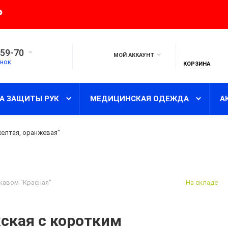
₽
-59-70
МОЙ АККАУНТ
нок
КОРЗИНА
А ЗАЩИТЫ РУК
МЕДИЦИНСКАЯ ОДЕЖДА
А
желтая, оранжевая"
кавом "Красная"
На складе
ская с коротким