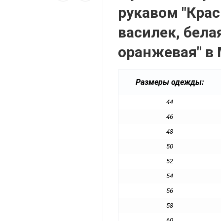
рукавом "Крас
василек, бела
оранжевая" в
Размеры одежды:
44
46
48
50
52
54
56
58
60