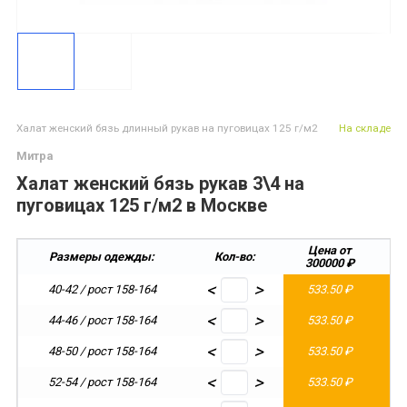
Халат женский бязь длинный рукав на пуговицах 125 г/м2
На складе
Митра
Халат женский бязь рукав 3\4 на
пуговицах 125 г/м2 в Москве
Цена от
Ц
Размеры одежды:
Кол-во:
300000 ₽
2
<
>
40-42 / рост 158-164
533.50 ₽
5
<
>
44-46 / рост 158-164
533.50 ₽
5
<
>
48-50 / рост 158-164
533.50 ₽
5
<
>
52-54 / рост 158-164
533.50 ₽
5