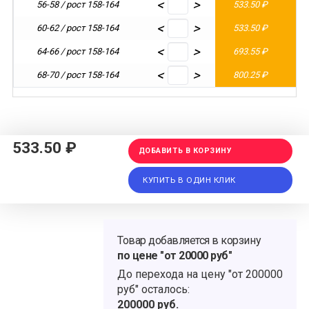
<
>
56-58 / рост 158-164
533.50 ₽
5
<
>
60-62 / рост 158-164
533.50 ₽
5
<
>
64-66 / рост 158-164
693.55 ₽
7
<
>
68-70 / рост 158-164
800.25 ₽
8
533.50 ₽
ДОБАВИТЬ В КОРЗИНУ
КУПИТЬ В ОДИН КЛИК
Товар добавляется в корзину
по цене "от 20000 руб"
До перехода на цену
"от 200000
руб"
осталось:
200000
руб.