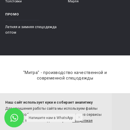
Толстовки
Марля
ПРОМО
Летняя и зимняя спецодежда
оптом
"Митра" - производство качественной и
современной спецодежды
Наш сайт использует куки и собирает аналитику
8 800-201-59-70
Для улучшения работы сайта мы используем файлы
8 4932-26-77-81
cookies и собираем анонимные данные через сервисы
Напишите нам в WhatsApp
Обратный звонок
аналитики, такие как ЯндексМетрика.
Продолжая
использовать сайт, вы соглашаетесь с нашей политикой