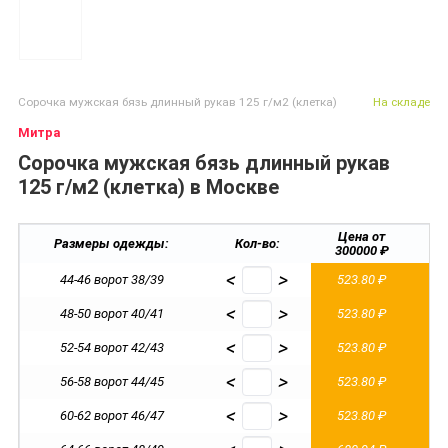
Сорочка мужская бязь длинный рукав 125 г/м2 (клетка)
На складе
Митра
Сорочка мужская бязь длинный рукав
125 г/м2 (клетка) в Москве
Цена от
Ц
Размеры одежды:
Кол-во:
300000 ₽
2
<
>
44-46 ворот 38/39
523.80 ₽
5
<
>
48-50 ворот 40/41
523.80 ₽
5
<
>
52-54 ворот 42/43
523.80 ₽
5
<
>
56-58 ворот 44/45
523.80 ₽
5
<
>
60-62 ворот 46/47
523.80 ₽
5