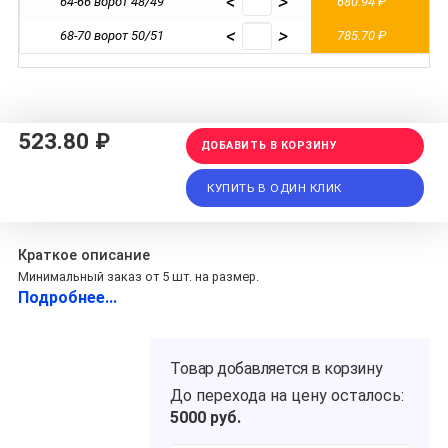
<
>
64-66 ворот 48/49
680.94 ₽
6
<
>
68-70 ворот 50/51
785.70 ₽
7
523.80 ₽
ДОБАВИТЬ В КОРЗИНУ
КУПИТЬ В ОДИН КЛИК
Краткое описание
Минимальный заказ от 5 шт. на размер.
Подробнее...
Товар добавляется в корзину
До перехода на цену
осталось:
5000
руб.