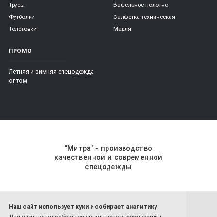
Трусы
Вафельное полотно
Футболки
Салфетка техническая
Толстовки
Марля
ПРОМО
Летняя и зимняя спецодежда
оптом
"Митра" - производство
качественной и современной
спецодежды
Наш сайт использует куки и собирает аналитику
8 800-201-59-70
Для улучшения работы сайта мы используем файлы