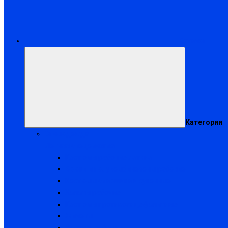
Каталог
Категории
Спецодежда
Летняя спецодежда
Костюмы рабочие летние
Брюки и полукомбинезоны рабочие
Костюмы сварщика и суконные
Халаты рабочие
Костюмы противоэнцефалитные
Жилеты
Фартуки рабочие