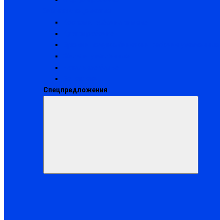
Зимняя спецодежда
Костюмы рабочие зимние
Куртки рабочие
Брюки и полукомбинезоны рабочие утепленные
Жилеты утепленные
Нательное белье
Балаклавы
Спецпредложения