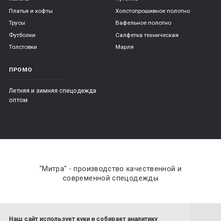
Платья и кофты
Холстопрошивное полотно
Трусы
Вафельное полотно
Футболки
Салфетка техническая
Толстовки
Марля
ПРОМО
Летняя и зимняя спецодежда
оптом
"Митра" - производство качественной и
современной спецодежды
Наш сайт использует куки и собирает аналитику