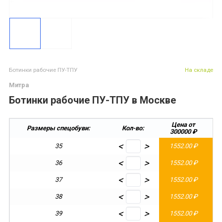
Ботинки рабочие ПУ-ТПУ
На складе
Митра
Ботинки рабочие ПУ-ТПУ в Москве
Цена от
Размеры спецобуви:
Кол-во:
300000 ₽
2
<
>
35
1552.00 ₽
1
<
>
36
1552.00 ₽
1
<
>
37
1552.00 ₽
1
<
>
38
1552.00 ₽
1
<
>
39
1552.00 ₽
1