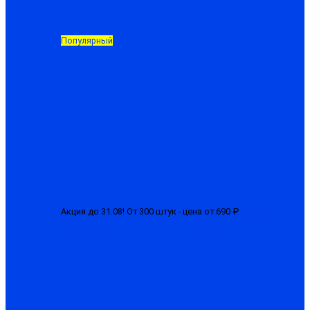
Популярный
Акция до 31.08! От 300 штук - цена от 690 ₽
Костюм «СТРТ»
мужской с усилением, ткань смесовая, куртка + брюки
от 750.00 ₽