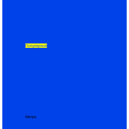
Популярный
Митра
Костюм «Сварщика-480-М» брезентовый с
усилением, куртка+брюки
от 1988.50 ₽