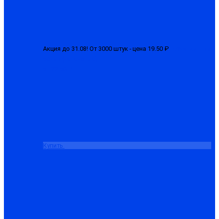
Акция до 31.08! От 3000 штук - цена 19.50 ₽
Перчатки 1-ый
облив (латексные)
от 22.50 ₽
Купить