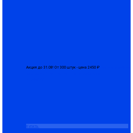
Акция до 31.08! От 300 штук - цена 2450 ₽
Костюм мужской
зимний «БРН-М» куртка + полукомбинезон
от 2650.00 ₽
Купить