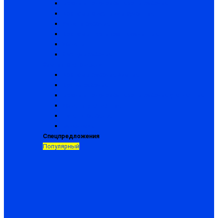
Брюки и полукомбинезоны рабочие
Костюмы сварщика и суконные
Халаты рабочие
Костюмы противоэнцефалитные
Жилеты
Фартуки рабочие
Зимняя спецодежда
Костюмы рабочие зимние
Куртки рабочие
Брюки и полукомбинезоны рабочие утепленные
Жилеты утепленные
Нательное белье
Балаклавы
Спецпредложения
Популярный