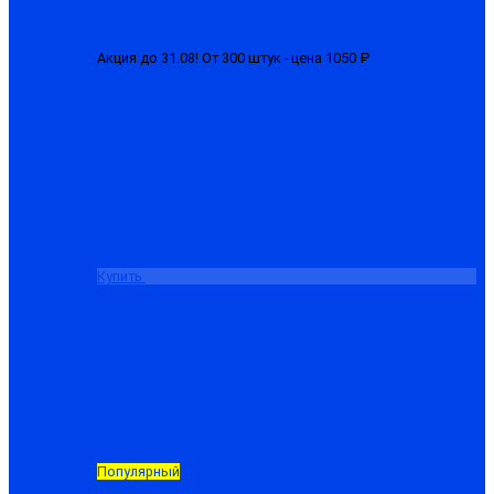
Акция до 31.08! От 300 штук - цена 1050 ₽
Костюм "ЛГН"
мужской летний, куртка + брюки
от 1280.00 ₽
Купить
Популярный