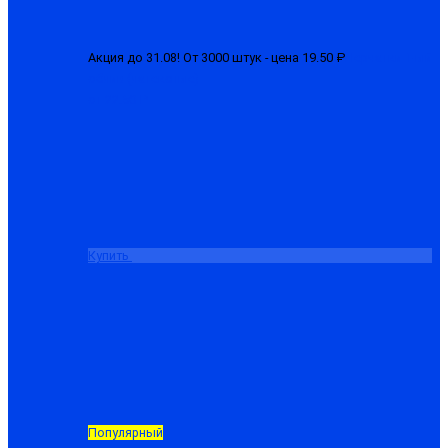
Акция до 31.08! От 3000 штук - цена 19.50 ₽
Перчатки 1-ый
облив (латексные)
от 22.50 ₽
Купить
Популярный