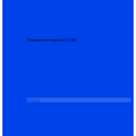
Специальная цена до 31.08
Костюм «Сварщика-М» брезент
со спилком 2.3, куртка+брюки
от 4413.50 ₽
Купить