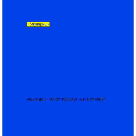
Популярный
Акция до 31.08! От 300 штук - цена от 690 ₽
Костюм «СТРТ»
мужской с усилением, ткань смесовая, куртка + брюки
от 750.00 ₽