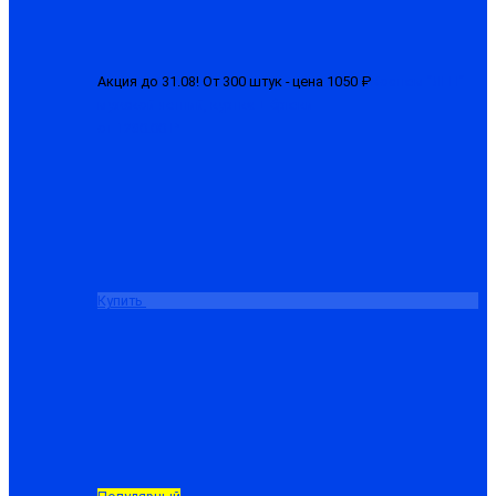
Акция до 31.08! От 300 штук - цена 1050 ₽
Костюм "ЛГН"
мужской летний, куртка + брюки
от 1280.00 ₽
Купить