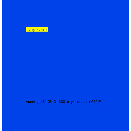
Популярный
Акция до 31.08! От 300 штук - цена от 690 ₽
Костюм «СТРТ»
мужской с усилением, ткань смесовая, куртка + брюки
от 750.00 ₽