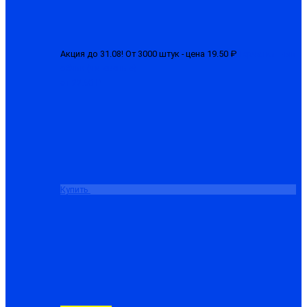
Акция до 31.08! От 3000 штук - цена 19.50 ₽
Перчатки 1-ый
облив (латексные)
от 22.50 ₽
Купить