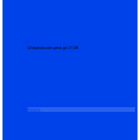
Специальная цена до 31.08
Костюм «Сварщика-М» брезент
со спилком 2.3, куртка+брюки
от 4413.50 ₽
Купить