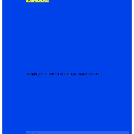
Популярный
Акция до 31.08! От 300 штук - цена 2450 ₽
Костюм мужской
зимний «БРН-М» куртка + полукомбинезон
от 2650.00 ₽
Купить