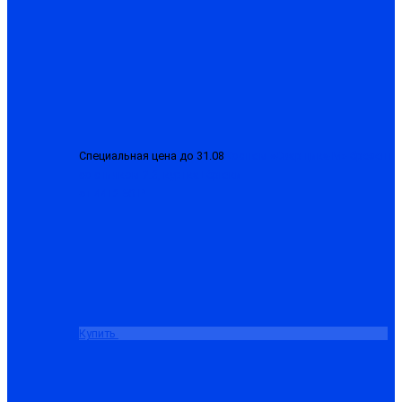
Специальная цена до 31.08
Костюм «Сварщика-М» брезент
со спилком 2.3, куртка+брюки
от 4413.50 ₽
Купить