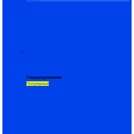
Спецобувь
Полуботинки рабочие
Ботинки рабочие
Сапоги рабочие
Берцы
Сандалии
Сабо
Галоши
Тапки, туфли и кроссовки
Валенки
Сапоги резиновые и ПВХ
Спецпредложения
Популярный