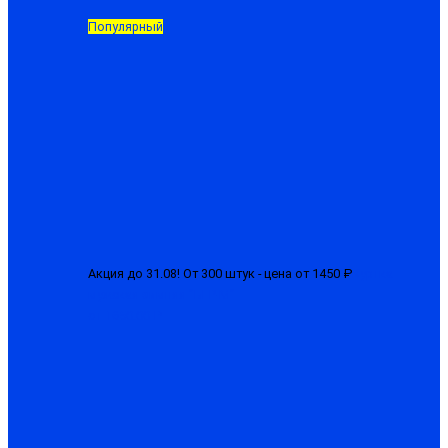
Популярный
Акция до 31.08! От 300 штук - цена от 1450 ₽
Куртка
мужская зимняя "БГР-М"
от 1650.00 ₽