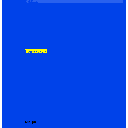
Купить
Популярный
Митра
Костюм «Сварщика-480-М» брезентовый с
усилением, куртка+брюки