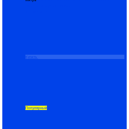
усилением, куртка+брюки
от 1988.50 ₽
Купить
Популярный