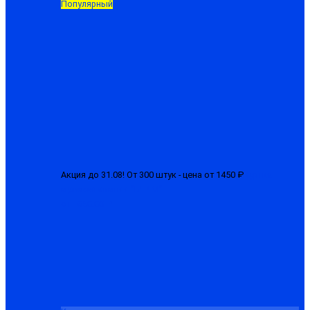
Популярный
Акция до 31.08! От 300 штук - цена от 1450 ₽
Куртка
мужская зимняя "БГР-М"
от 1650.00 ₽