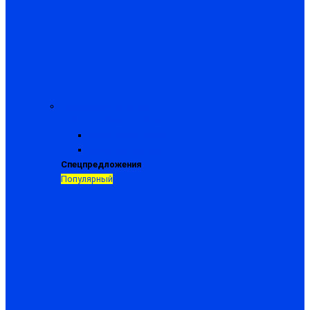
Средства защиты рук
Перчатки
Рукавицы
Краги
Краги брезентовые
Краги спилковые
Спецпредложения
Популярный