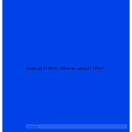
Акция до 31.08! От 300 штук - цена от 1450 ₽
Куртка
мужская зимняя "БГР-М"
от 1650.00 ₽
Купить