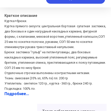
Краткое описание
Куртка+брюки.
Куртка прямого силуэта: центральная бортовая супатная застежка,
два боковых и один нагрудный накладных кармана, фигурной
формы, с клапанами, меховой воротник,утепленный капюшон,СОП
25 мм по кокетке полочки, рукавам, СОП 50 мм по кокетке
спинкивнутри рукава трикотажный напульсник.
Брюки: застежка "гульф" на петли-пуговицы, два боковых
накладных кармана, высокий утепленный пояс, регулируемые
бретели, утепленная спинка, пристегивающаяся к поясу пуговицами.
СОП 25 мм по низу брюк
Отделочные строчки выполнены контрастными нитками.
Ткань: смесовая (35% хл, 65% пэ) пл. 200 гр
Утеплитель: синтепон 120 гр., куртка - 360 гр., брюки 240 гр.
Подкладка: 100% пэ.
Подробнее...