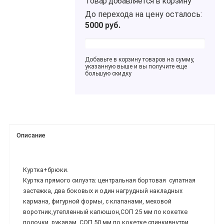
Товар добавляется в корзину
До перехода на цену
осталось:
5000
руб.
Добавьте в корзину товаров на сумму,
указанную выше и вы получите еще
большую скидку
Описание
Куртка+брюки.
Куртка прямого силуэта: центральная бортовая супатная
застежка, два боковых и один нагрудный накладных
кармана, фигурной формы, с клапанами, меховой
воротник,утепленный капюшон,СОП 25 мм по кокетке
полочки, рукавам, СОП 50 мм по кокетке спинкивнутри