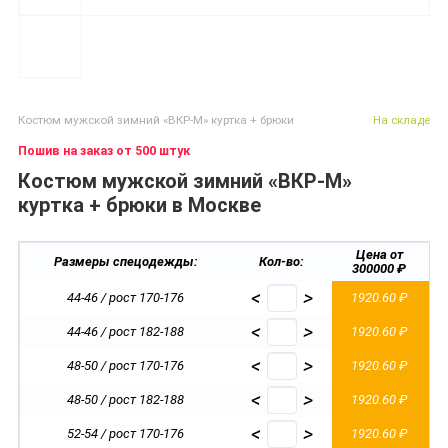
Костюм мужской зимний «ВКР-М» куртка + брюки
На складе
Пошив на заказ от 500 штук
Костюм мужской зимний «ВКР-М»
куртка + брюки в Москве
Цена от
Размеры спецодежды:
Кол-во:
300000 ₽
<
>
44-46 / рост 170-176
1920.60 ₽
<
>
44-46 / рост 182-188
1920.60 ₽
<
>
48-50 / рост 170-176
1920.60 ₽
<
>
48-50 / рост 182-188
1920.60 ₽
<
>
52-54 / рост 170-176
1920.60 ₽