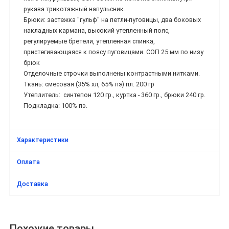
рукава трикотажный напульсник.
Брюки: застежка "гульф" на петли-пуговицы, два боковых
накладных кармана, высокий утепленный пояс,
регулируемые бретели, утепленная спинка,
пристегивающаяся к поясу пуговицами. СОП 25 мм по низу
брюк
Отделочные строчки выполнены контрастными нитками.
Ткань: смесовая (35% хл, 65% пэ) пл. 200 гр
Утеплитель: синтепон 120 гр., куртка - 360 гр., брюки 240 гр.
Подкладка: 100% пэ.
Характеристики
Оплата
Доставка
Похожие товары