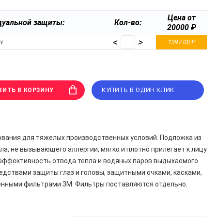
Цена от
дуальной защиты:
Кол-во:
20000 ₽
<
>
т
1397.00 ₽
КУПИТЬ В ОДИН КЛИК
ВИТЬ В КОРЗИНУ
ования для тяжелых производственных условий. Подложка из
, не вызывающего аллергии, мягко и плотно прилегает к лицу
 эффективность отвода тепла и водяных паров выдыхаемого
едствами защиты глаз и головы, защитными очками, касками,
енными фильтрами 3М. Фильтры поставляются отдельно.