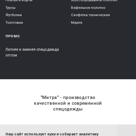
Платья и кофты
Холстопрошивное полотно
Трусы
Вафельное полотно
Футболки
Салфетка техническая
Толстовки
Марля
ПРОМО
Летняя и зимняя спецодежда
оптом
"Митра" - производство
качественной и современной
спецодежды
Наш сайт использует куки и собирает аналитику