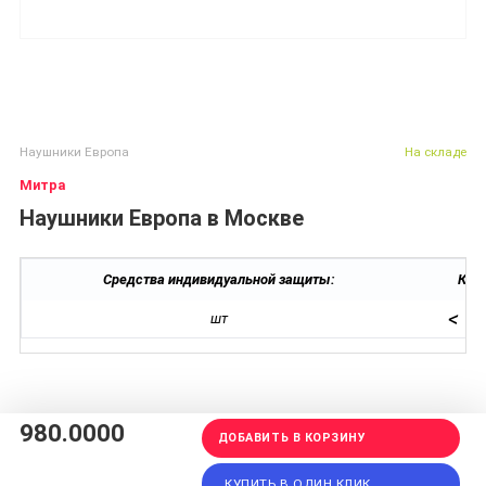
Наушники Европа
На складе
Митра
Наушники Европа в Москве
Средства индивидуальной защиты:
Кол-
<
шт
980.0000
ДОБАВИТЬ В КОРЗИНУ
КУПИТЬ В ОДИН КЛИК