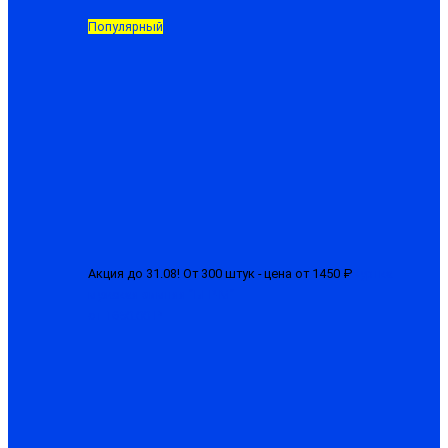
Популярный
Акция до 31.08! От 300 штук - цена от 1450 ₽
Куртка
мужская зимняя "БГР-М"
от 1650.00 ₽