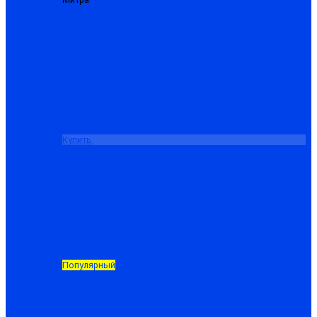
усилением, куртка+брюки
от 1988.50 ₽
Купить
Популярный