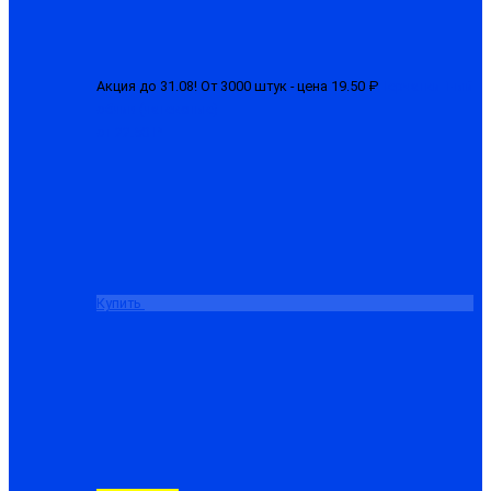
Акция до 31.08! От 3000 штук - цена 19.50 ₽
Перчатки 1-ый
облив (латексные)
от 22.50 ₽
Купить