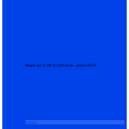
Акция до 31.08! От 300 штук - цена 2450 ₽
Костюм мужской
зимний «БРН-М» куртка + полукомбинезон
от 2650.00 ₽
Купить