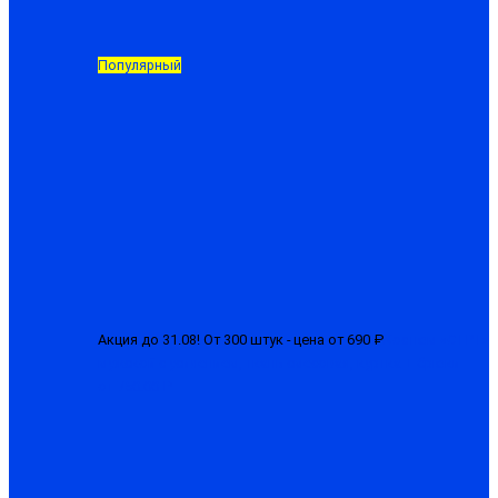
Популярный
Акция до 31.08! От 300 штук - цена от 690 ₽
Костюм «СТРТ»
мужской с усилением, ткань смесовая, куртка + брюки
от 750.00 ₽