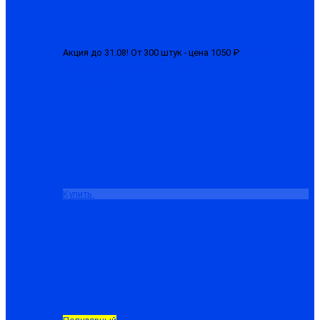
Акция до 31.08! От 300 штук - цена 1050 ₽
Костюм "ЛГН"
мужской летний, куртка + брюки
от 1280.00 ₽
Купить