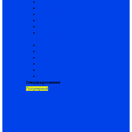
Брюки и полукомбинезоны рабочие
Костюмы сварщика и суконные
Халаты рабочие
Костюмы противоэнцефалитные
Жилеты
Фартуки рабочие
Зимняя спецодежда
Костюмы рабочие зимние
Куртки рабочие
Брюки и полукомбинезоны рабочие утепленные
Жилеты утепленные
Нательное белье
Балаклавы
Спецпредложения
Популярный