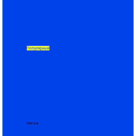
Популярный
Митра
Костюм «Сварщика-480-М» брезентовый с
усилением, куртка+брюки
от 1988.50 ₽