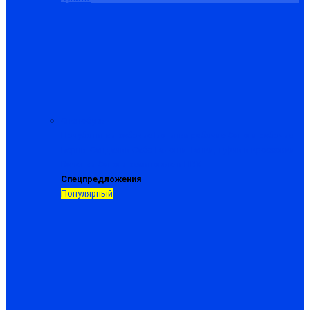
Спецобувь
Полуботинки рабочие
Ботинки рабочие
Сапоги рабочие
Берцы
Сандалии
Сабо
Галоши
Тапки, туфли и кроссовки
Валенки
Сапоги резиновые и ПВХ
Спецпредложения
Популярный