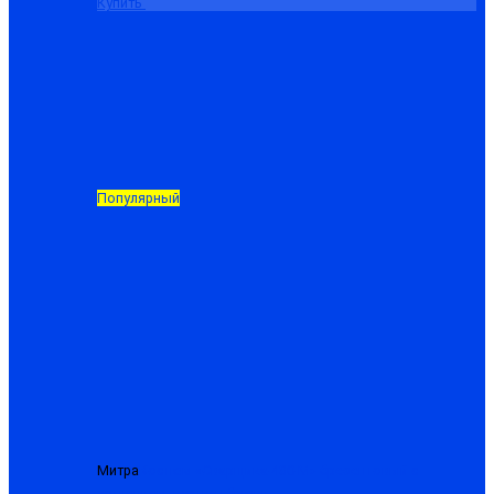
Купить
Популярный
Митра
Костюм «Сварщика-480-М» брезентовый с
усилением, куртка+брюки