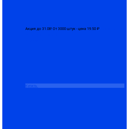
Акция до 31.08! От 3000 штук - цена 19.50 ₽
Перчатки 1-ый
облив (латексные)
от 22.50 ₽
Купить