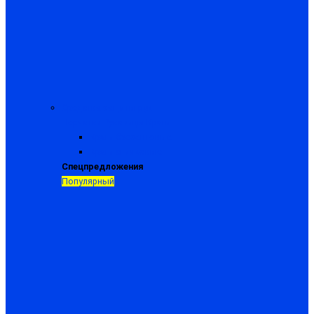
Средства защиты рук
Перчатки
Рукавицы
Краги
Краги брезентовые
Краги спилковые
Спецпредложения
Популярный