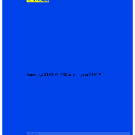
Популярный
Акция до 31.08! От 300 штук - цена 2450 ₽
Костюм мужской
зимний «БРН-М» куртка + полукомбинезон
от 2650.00 ₽
Купить