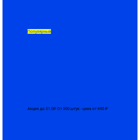
Популярный
Акция до 31.08! От 300 штук - цена от 690 ₽
Костюм «СТРТ»
мужской с усилением, ткань смесовая, куртка + брюки
от 750.00 ₽