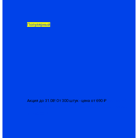
Популярный
Акция до 31.08! От 300 штук - цена от 690 ₽
Костюм «СТРТ»
мужской с усилением, ткань смесовая, куртка + брюки
от 750.00 ₽