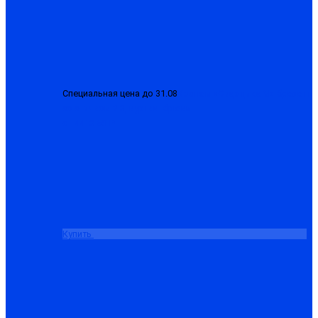
Специальная цена до 31.08
Костюм «Сварщика-М» брезент
со спилком 2.3, куртка+брюки
от 4413.50 ₽
Купить