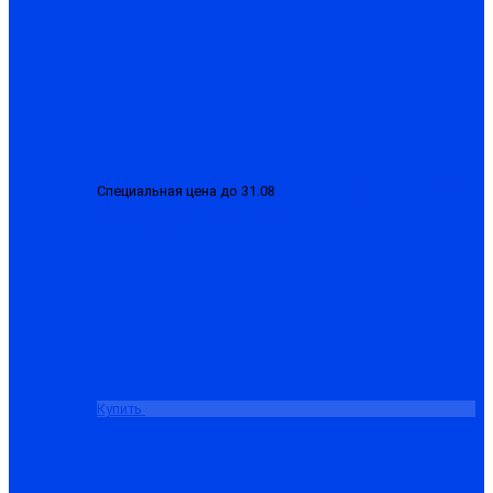
Специальная цена до 31.08
Костюм «Сварщика-М» брезент
со спилком 2.3, куртка+брюки
от 4413.50 ₽
Купить