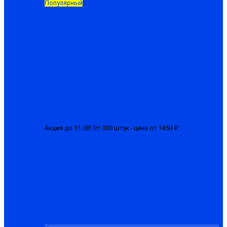
Популярный
Акция до 31.08! От 300 штук - цена от 1450 ₽
Куртка
мужская зимняя "БГР-М"
от 1650.00 ₽