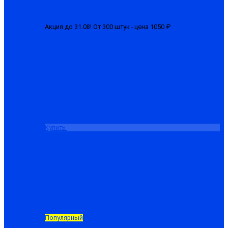
Акция до 31.08! От 300 штук - цена 1050 ₽
Костюм "ЛГН"
мужской летний, куртка + брюки
от 1280.00 ₽
Купить
Популярный