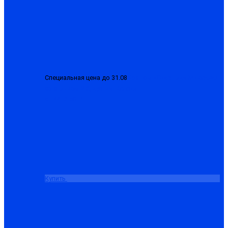
Специальная цена до 31.08
Костюм «Сварщика-М» брезент
со спилком 2.3, куртка+брюки
от 4413.50 ₽
Купить