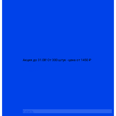
Акция до 31.08! От 300 штук - цена от 1450 ₽
Куртка
мужская зимняя "БГР-М"
от 1650.00 ₽
Купить