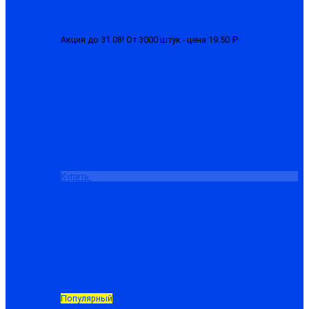
Акция до 31.08! От 3000 штук - цена 19.50 ₽
Перчатки 1-ый
облив (латексные)
от 22.50 ₽
Купить
Популярный