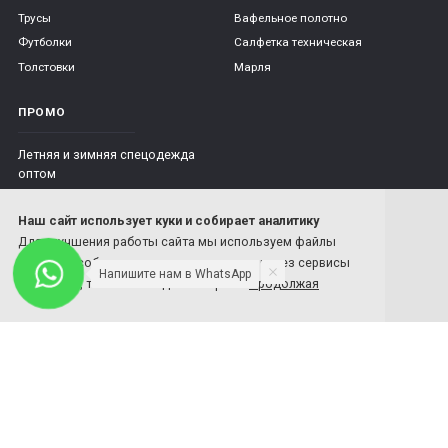
Трусы
Вафельное полотно
Футболки
Салфетка техническая
Толстовки
Марля
ПРОМО
Летняя и зимняя спецодежда
оптом
Наш сайт использует куки и собирает аналитику
Для улучшения работы сайта мы используем файлы
cookies и собираем анонимные данные через сервисы
Напишите нам в WhatsApp
аналитики, такие как ЯндексМетрика.
Продолжая
использовать сайт, вы соглашаетесь с нашей политикой
"Митра" - производство качественной и
конфиденциальности
:
современной спецодежды
Политика в отношении обработки персональных
данных
1. Общие положения
8 800-201-59-70
Настоящая политика обработки персональных данных
8 4932-26-77-81