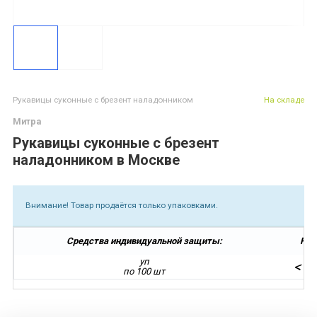
Рукавицы суконные с брезент наладонником
На складе
Митра
Рукавицы суконные с брезент
наладонником в Москве
Внимание! Товар продаётся только упаковками.
Средства индивидуальной защиты:
Кол
уп
<
по 100 шт