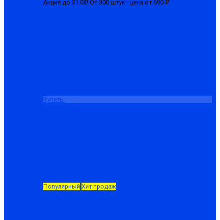
Акция до 31.08! От 300 штук - цена от 690 ₽
Костюм «СТРТ»
мужской с усилением, ткань смесовая, куртка + брюки
от 750.00 ₽
Купить
Популярный
Хит продаж