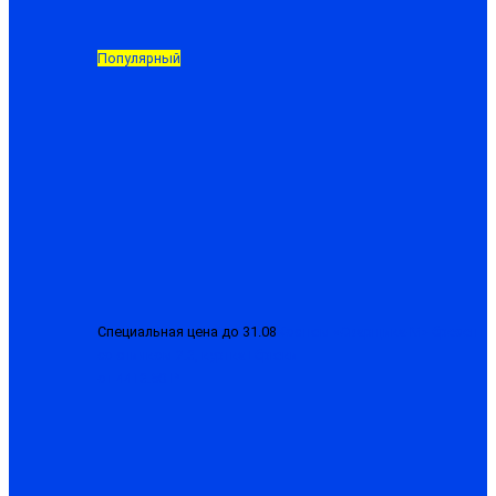
Популярный
Специальная цена до 31.08
Костюм «Сварщика-М» брезент
со спилком 2.3, куртка+брюки
от 4413.50 ₽