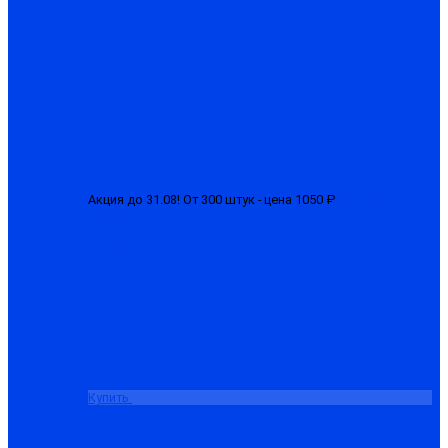
Акция до 31.08! От 300 штук - цена 1050 ₽
Костюм "ЛГН"
мужской летний, куртка + брюки
от 1280.00 ₽
Купить