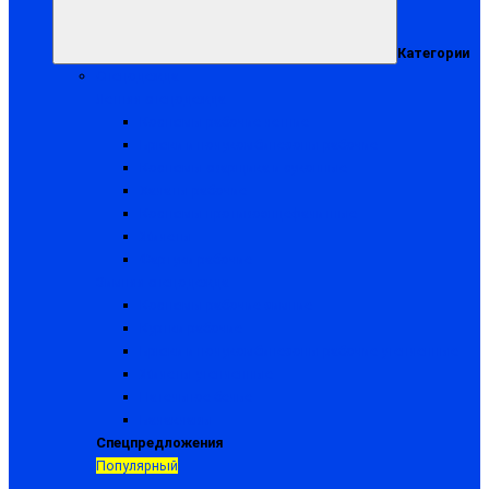
Категории
Спецодежда
Летняя спецодежда
Костюмы рабочие летние
Брюки и полукомбинезоны рабочие
Костюмы сварщика и суконные
Халаты рабочие
Костюмы противоэнцефалитные
Жилеты
Фартуки рабочие
Зимняя спецодежда
Костюмы рабочие зимние
Куртки рабочие
Брюки и полукомбинезоны рабочие утепленные
Жилеты утепленные
Нательное белье
Балаклавы
Спецпредложения
Популярный