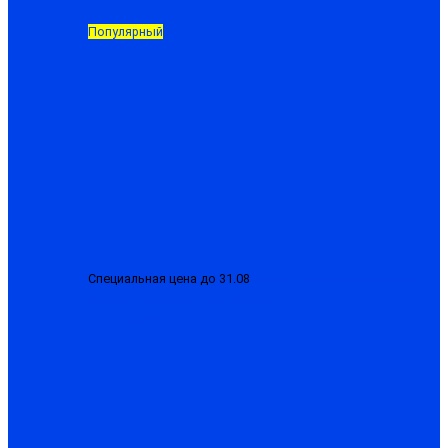
Популярный
Специальная цена до 31.08
Костюм «Сварщика-М» брезент
со спилком 2.3, куртка+брюки
от 4413.50 ₽