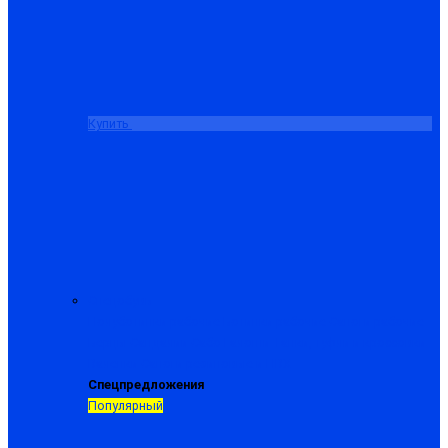
Купить
Спецобувь
Полуботинки рабочие
Ботинки рабочие
Сапоги рабочие
Берцы
Сандалии
Сабо
Галоши
Тапки, туфли и кроссовки
Валенки
Сапоги резиновые и ПВХ
Спецпредложения
Популярный