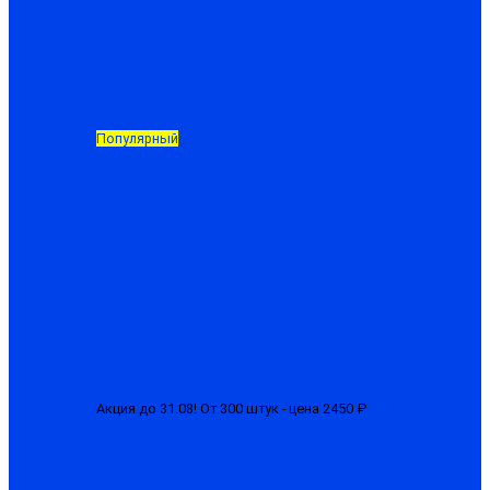
Популярный
Акция до 31.08! От 300 штук - цена 2450 ₽
Костюм мужской
зимний «БРН-М» куртка + полукомбинезон
от 2650.00 ₽