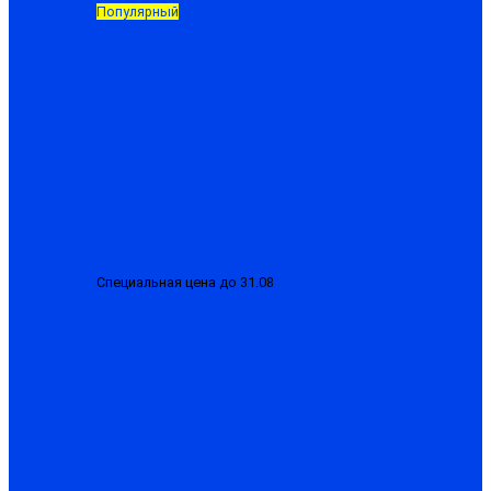
Популярный
Специальная цена до 31.08
Костюм «Сварщика-М» брезент
со спилком 2.3, куртка+брюки
от 4413.50 ₽