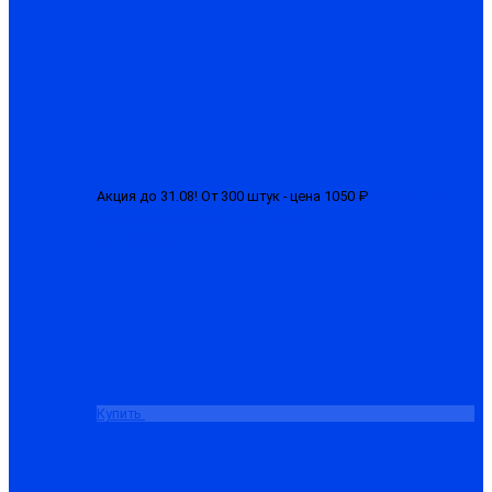
Акция до 31.08! От 300 штук - цена 1050 ₽
Костюм "ЛГН"
мужской летний, куртка + брюки
от 1280.00 ₽
Купить