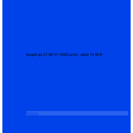
Акция до 31.08! От 3000 штук - цена 19.50 ₽
Перчатки 1-ый
облив (латексные)
от 22.50 ₽
Купить