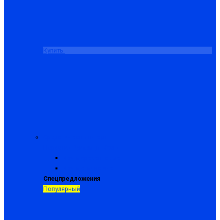
Купить
Средства защиты рук
Перчатки
Рукавицы
Краги
Краги брезентовые
Краги спилковые
Спецпредложения
Популярный