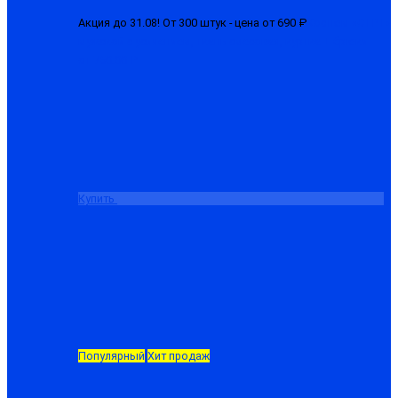
Акция до 31.08! От 300 штук - цена от 690 ₽
Костюм «СТРТ»
мужской с усилением, ткань смесовая, куртка + брюки
от 750.00 ₽
Купить
Популярный
Хит продаж