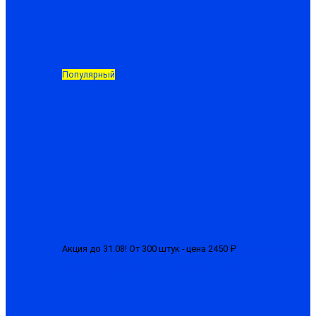
Популярный
Акция до 31.08! От 300 штук - цена 2450 ₽
Костюм мужской
зимний «БРН-М» куртка + полукомбинезон
от 2650.00 ₽