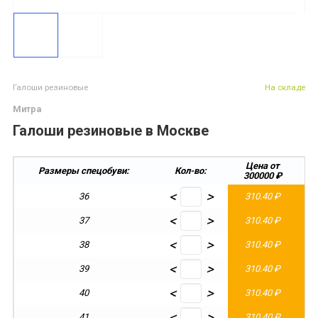
Галоши резиновые
На складе
Митра
Галоши резиновые в Москве
Цена от
Размеры спецобуви:
Кол-во:
300000 ₽
2
<
>
36
310.40 ₽
<
>
37
310.40 ₽
<
>
38
310.40 ₽
<
>
39
310.40 ₽
<
>
40
310.40 ₽
<
>
41
310.40 ₽