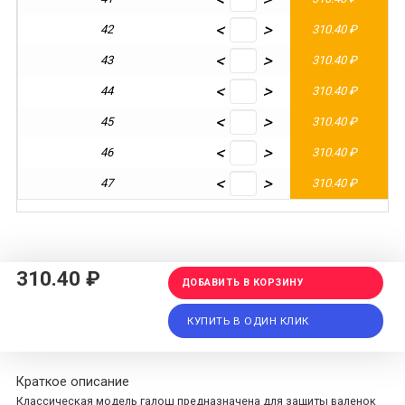
<
>
42
310.40 ₽
<
>
43
310.40 ₽
<
>
44
310.40 ₽
<
>
45
310.40 ₽
<
>
46
310.40 ₽
<
>
47
310.40 ₽
310.40 ₽
ДОБАВИТЬ В КОРЗИНУ
КУПИТЬ В ОДИН КЛИК
Краткое описание
Классическая модель галош предназначена для защиты валенок