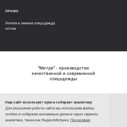
ПРОМО
Летняя и зимняя спецодежда
оптом
"Митра" - производство
качественной и современной
спецодежды
Наш сайт использует куки и собирает аналитику
8 800-201-59-70
Для улучшения работы сайта мы используем файлы
8 4932-26-77-81
cookies и собираем анонимные данные через сервисы
Обратный звонок
аналитики, такие как ЯндексМетрика.
Продолжая
использовать сайт, вы соглашаетесь с нашей политикой