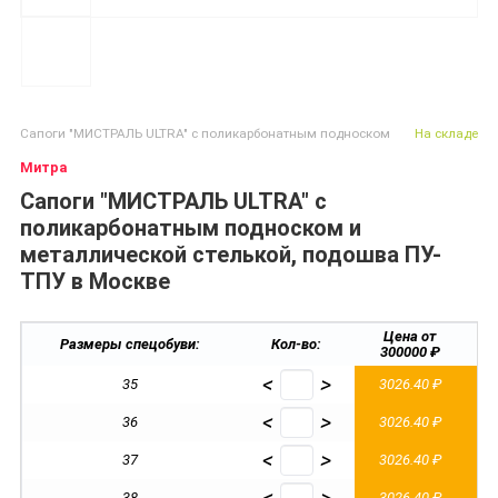
Сапоги "МИСТРАЛЬ ULTRA" с поликарбонатным подноском
На складе
Митра
Сапоги "МИСТРАЛЬ ULTRA" с
поликарбонатным подноском и
металлической стелькой, подошва ПУ-
ТПУ в Москве
Цена от
Размеры спецобуви:
Кол-во:
300000 ₽
2
<
>
35
3026.40 ₽
3
<
>
36
3026.40 ₽
3
<
>
37
3026.40 ₽
3
38
3026.40 ₽
3