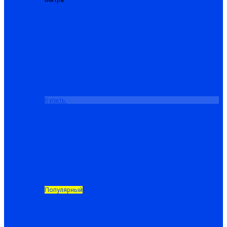
усилением, куртка+брюки
от 1988.50 ₽
Купить
Популярный