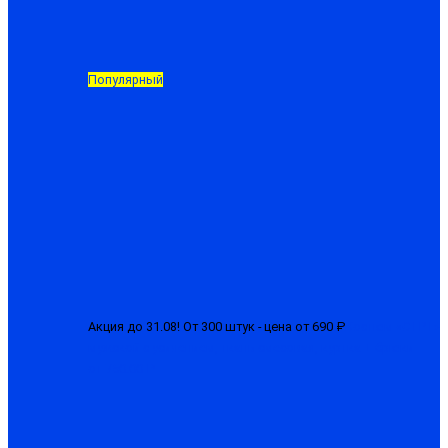
Популярный
Акция до 31.08! От 300 штук - цена от 690 ₽
Костюм «СТРТ»
мужской с усилением, ткань смесовая, куртка + брюки
от 750.00 ₽