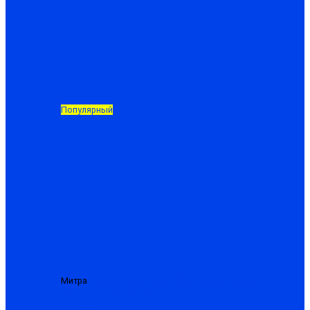
Популярный
Митра
Костюм «Сварщика-480-М» брезентовый с
усилением, куртка+брюки
от 1988.50 ₽