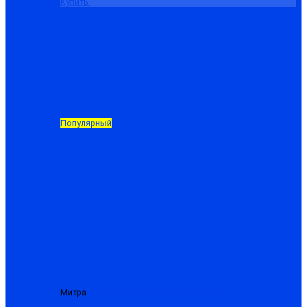
Купить
Популярный
Митра
Костюм «Сварщика-480-М» брезентовый с
усилением, куртка+брюки