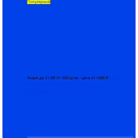
Популярный
Акция до 31.08! От 300 штук - цена от 1450 ₽
Куртка
мужская зимняя "БГР-М"
от 1650.00 ₽