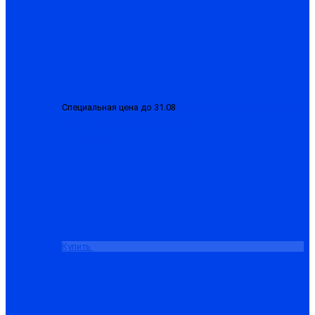
Специальная цена до 31.08
Костюм «Сварщика-М» брезент
со спилком 2.3, куртка+брюки
от 4413.50 ₽
Купить