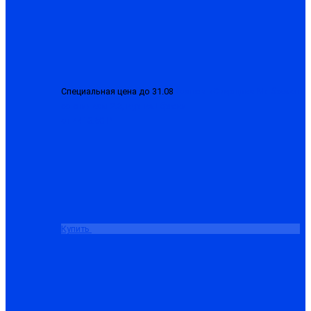
Специальная цена до 31.08
Костюм «Сварщика-М» брезент
со спилком 2.3, куртка+брюки
от 4413.50 ₽
Купить