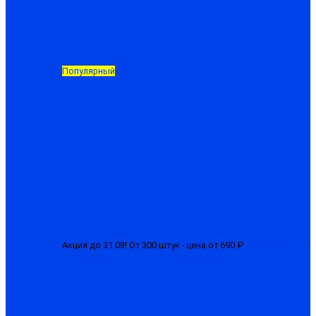
Популярный
Акция до 31.08! От 300 штук - цена от 690 ₽
Костюм «СТРТ»
мужской с усилением, ткань смесовая, куртка + брюки
от 750.00 ₽