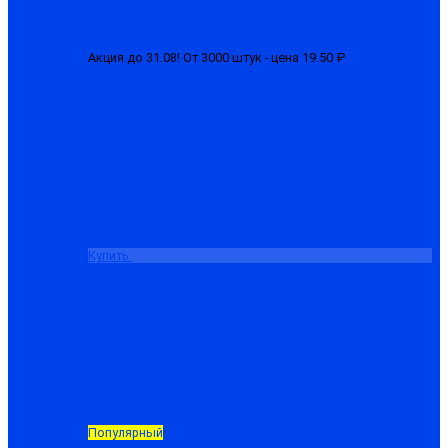
Акция до 31.08! От 3000 штук - цена 19.50 ₽
Перчатки 1-ый
облив (латексные)
от 22.50 ₽
Купить
Популярный