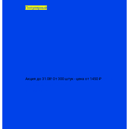
Популярный
Акция до 31.08! От 300 штук - цена от 1450 ₽
Куртка
мужская зимняя "БГР-М"
от 1650.00 ₽