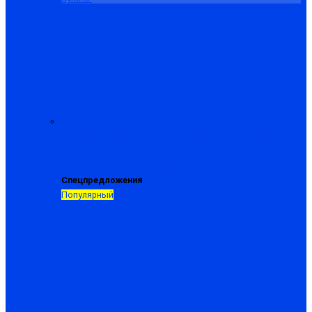
Спецобувь
Полуботинки рабочие
Ботинки рабочие
Сапоги рабочие
Берцы
Сандалии
Сабо
Галоши
Тапки, туфли и кроссовки
Валенки
Сапоги резиновые и ПВХ
Спецпредложения
Популярный