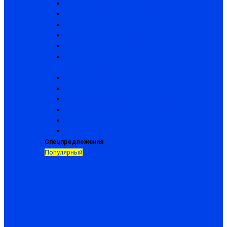
Брюки и полукомбинезоны рабочие
Костюмы сварщика и суконные
Халаты рабочие
Костюмы противоэнцефалитные
Жилеты
Фартуки рабочие
Зимняя спецодежда
Костюмы рабочие зимние
Куртки рабочие
Брюки и полукомбинезоны рабочие утепленные
Жилеты утепленные
Нательное белье
Балаклавы
Спецпредложения
Популярный