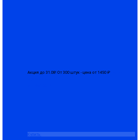
Акция до 31.08! От 300 штук - цена от 1450 ₽
Куртка
мужская зимняя "БГР-М"
от 1650.00 ₽
Купить