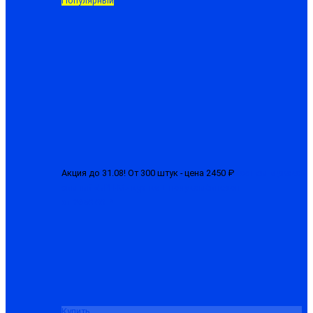
Популярный
Акция до 31.08! От 300 штук - цена 2450 ₽
Костюм мужской
зимний «БРН-М» куртка + полукомбинезон
от 2650.00 ₽
Купить