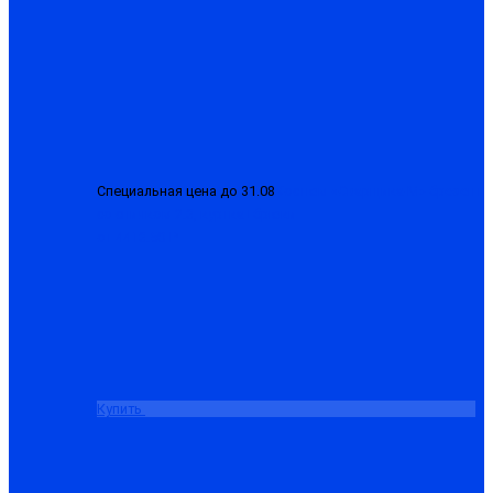
Специальная цена до 31.08
Костюм «Сварщика-М» брезент
со спилком 2.3, куртка+брюки
от 4413.50 ₽
Купить