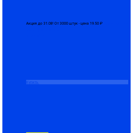
Акция до 31.08! От 3000 штук - цена 19.50 ₽
Перчатки 1-ый
облив (латексные)
от 22.50 ₽
Купить