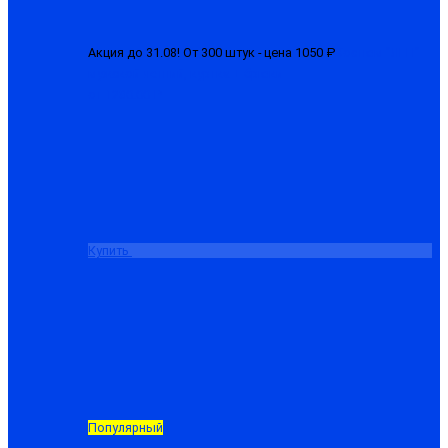
Акция до 31.08! От 300 штук - цена 1050 ₽
Костюм "ЛГН"
мужской летний, куртка + брюки
от 1280.00 ₽
Купить
Популярный