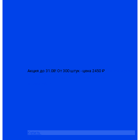
Акция до 31.08! От 300 штук - цена 2450 ₽
Костюм мужской
зимний «БРН-М» куртка + полукомбинезон
от 2650.00 ₽
Купить