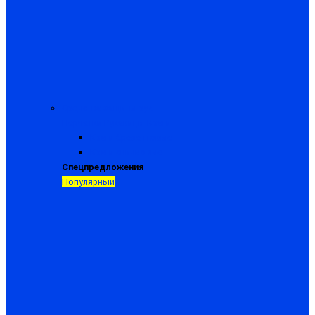
Средства защиты рук
Перчатки
Рукавицы
Краги
Краги брезентовые
Краги спилковые
Спецпредложения
Популярный