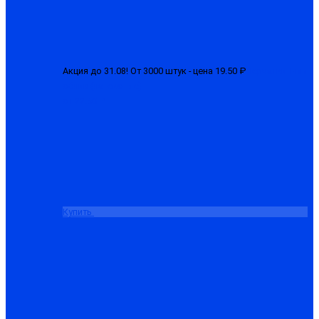
Акция до 31.08! От 3000 штук - цена 19.50 ₽
Перчатки 1-ый
облив (латексные)
от 22.50 ₽
Купить