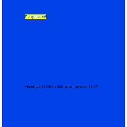
Популярный
Акция до 31.08! От 300 штук - цена от 690 ₽
Костюм «СТРТ»
мужской с усилением, ткань смесовая, куртка + брюки
от 750.00 ₽