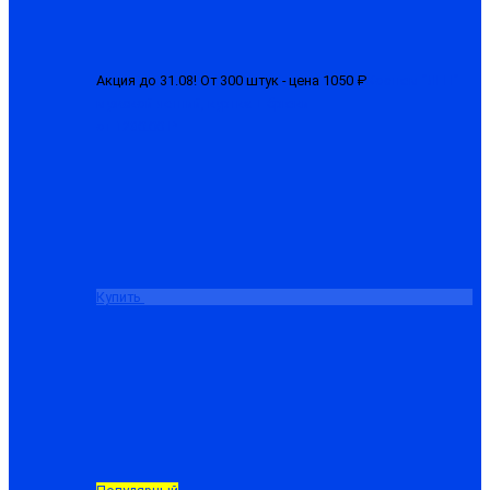
Акция до 31.08! От 300 штук - цена 1050 ₽
Костюм "ЛГН"
мужской летний, куртка + брюки
от 1280.00 ₽
Купить