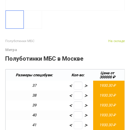
Полуботинки МБС
На складе
Митра
Полуботинки МБС в Москве
Цена от
Размеры спецобуви:
Кол-во:
300000 ₽
2
<
>
37
1930.30 ₽
1
<
>
38
1930.30 ₽
1
<
>
39
1930.30 ₽
1
<
>
40
1930.30 ₽
1
<
>
41
1930.30 ₽
1