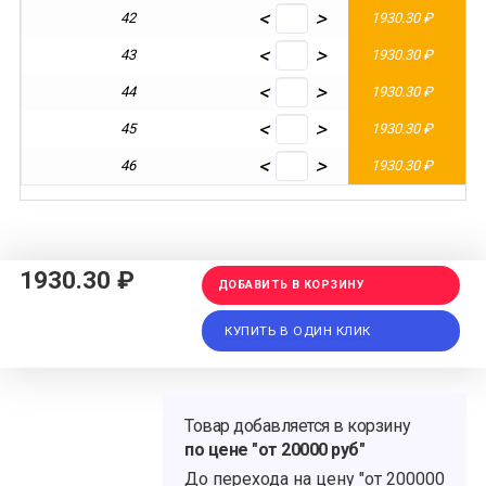
<
>
42
1930.30 ₽
1
<
>
43
1930.30 ₽
1
<
>
44
1930.30 ₽
1
<
>
45
1930.30 ₽
1
<
>
46
1930.30 ₽
1
1930.30 ₽
ДОБАВИТЬ В КОРЗИНУ
КУПИТЬ В ОДИН КЛИК
Товар добавляется в корзину
по цене "от 20000 руб"
До перехода на цену
"от 200000