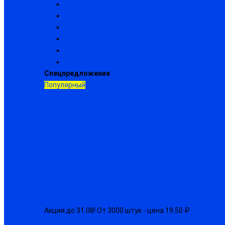
Костюмы рабочие зимние
Куртки рабочие
Брюки и полукомбинезоны рабочие утепленные
Жилеты утепленные
Нательное белье
Балаклавы
Спецпредложения
Популярный
Акция до 31.08! От 3000 штук - цена 19.50 ₽
Перчатки 
от 22.50 ₽