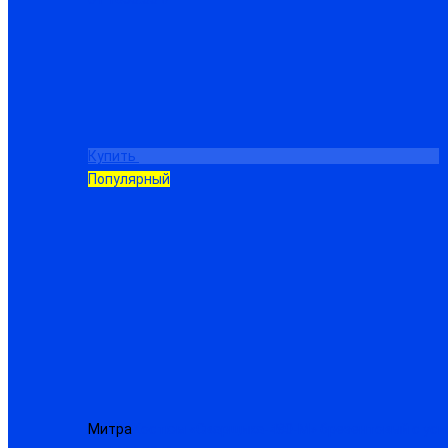
Купить
Популярный
Митра
Костюм «Сварщика-480-М» брезентовый с уси