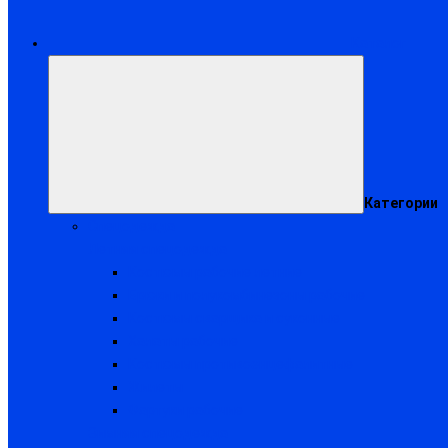
Каталог
Категории
Спецодежда
Летняя спецодежда
Костюмы рабочие летние
Брюки и полукомбинезоны рабочие
Костюмы сварщика и суконные
Халаты рабочие
Костюмы противоэнцефалитные
Жилеты
Фартуки рабочие
Зимняя спецодежда