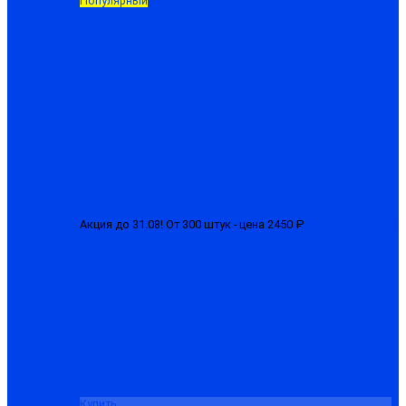
Популярный
Акция до 31.08! От 300 штук - цена 2450 ₽
Костюм мужской
зимний «БРН-М» куртка + полукомбинезон
от 2650.00 ₽
Купить