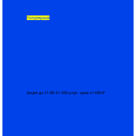
Популярный
Акция до 31.08! От 300 штук - цена от 690 ₽
Костюм «СТРТ»
мужской с усилением, ткань смесовая, куртка + брюки
от 750.00 ₽