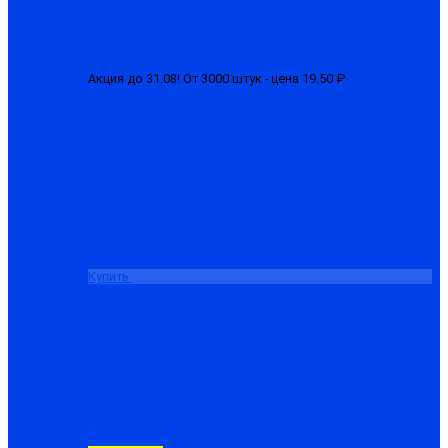
Акция до 31.08! От 3000 штук - цена 19.50 ₽
Перчатки 1-ый
облив (латексные)
от 22.50 ₽
Купить