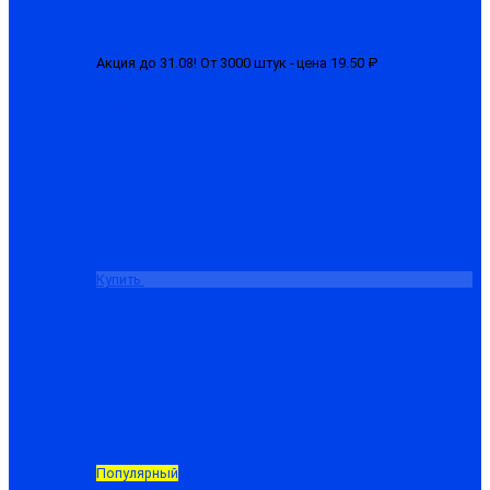
Акция до 31.08! От 3000 штук - цена 19.50 ₽
Перчатки 1-ый
облив (латексные)
от 22.50 ₽
Купить
Популярный