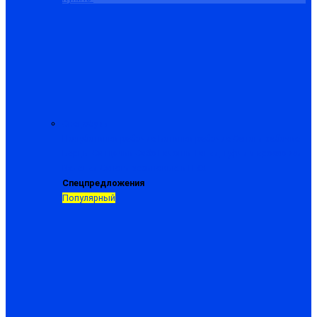
Спецобувь
Полуботинки рабочие
Ботинки рабочие
Сапоги рабочие
Берцы
Сандалии
Сабо
Галоши
Тапки, туфли и кроссовки
Валенки
Сапоги резиновые и ПВХ
Спецпредложения
Популярный