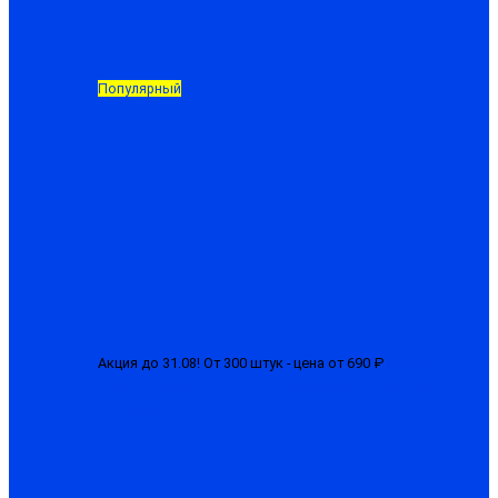
Популярный
Акция до 31.08! От 300 штук - цена от 690 ₽
Костюм «СТРТ»
мужской с усилением, ткань смесовая, куртка + брюки
от 750.00 ₽