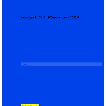
Акция до 31.08! От 300 штук - цена 1050 ₽
Костюм "ЛГН"
мужской летний, куртка + брюки
от 1280.00 ₽
Купить