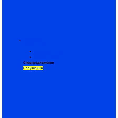
Средства защиты рук
Перчатки
Рукавицы
Краги
Краги брезентовые
Краги спилковые
Спецпредложения
Популярный