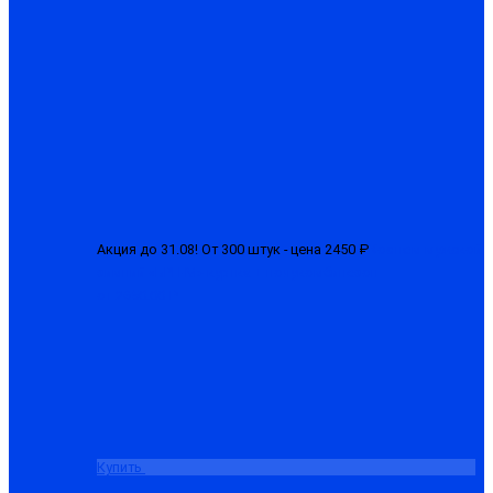
Акция до 31.08! От 300 штук - цена 2450 ₽
Костюм мужской
зимний «БРН-М» куртка + полукомбинезон
от 2650.00 ₽
Купить