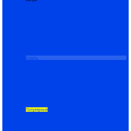
усилением, куртка+брюки
от 1988.50 ₽
Купить
Популярный