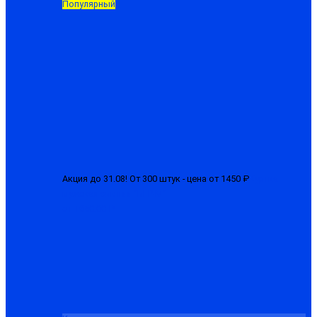
Популярный
Акция до 31.08! От 300 штук - цена от 1450 ₽
Куртка
мужская зимняя "БГР-М"
от 1650.00 ₽