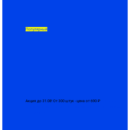
Популярный
Акция до 31.08! От 300 штук - цена от 690 ₽
Костюм «СТРТ»
мужской с усилением, ткань смесовая, куртка + брюки
от 750.00 ₽