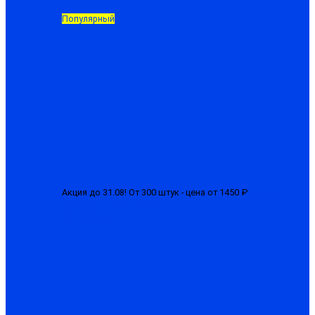
Популярный
Акция до 31.08! От 300 штук - цена от 1450 ₽
Куртка
мужская зимняя "БГР-М"
от 1650.00 ₽