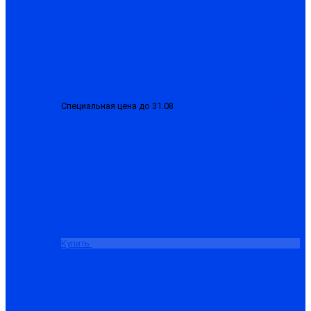
Специальная цена до 31.08
Костюм «Сварщика-М» брезент
со спилком 2.3, куртка+брюки
от 4413.50 ₽
Купить