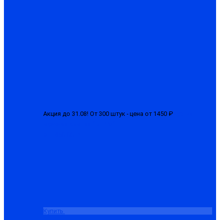
Акция до 31.08! От 300 штук - цена от 1450 ₽
Куртка
мужская зимняя "БГР-М"
от 1650.00 ₽
Купить