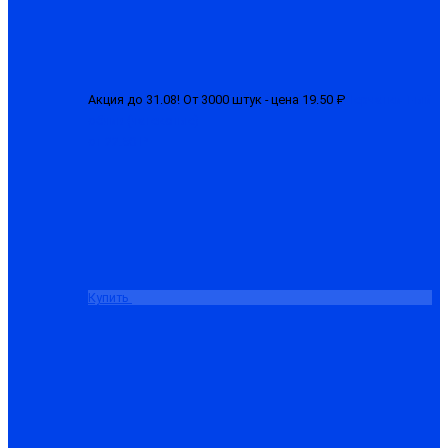
Акция до 31.08! От 3000 штук - цена 19.50 ₽
Перчатки 1-ый
облив (латексные)
от 22.50 ₽
Купить