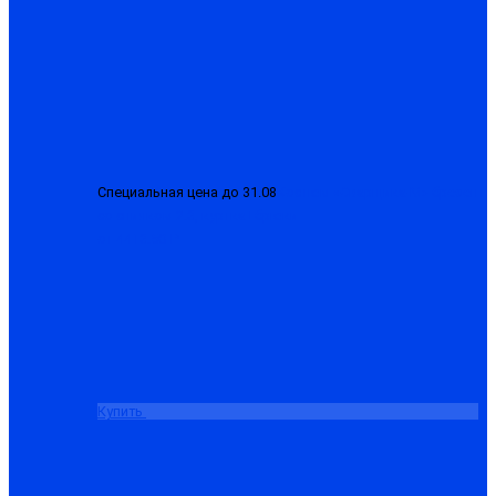
Специальная цена до 31.08
Костюм «Сварщика-М» брезент
со спилком 2.3, куртка+брюки
от 4413.50 ₽
Купить