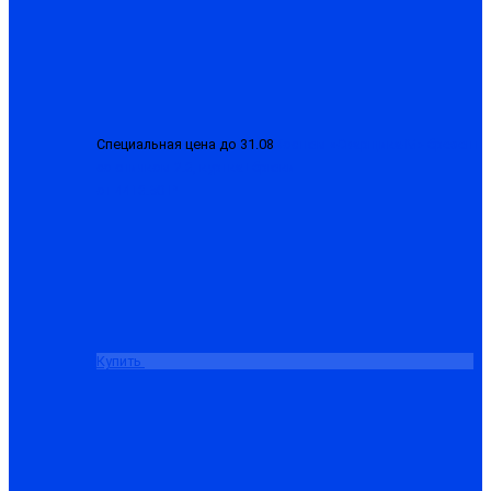
Специальная цена до 31.08
Костюм «Сварщика-М» брезент
со спилком 2.3, куртка+брюки
от 4413.50 ₽
Купить