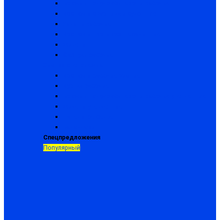
Брюки и полукомбинезоны рабочие
Костюмы сварщика и суконные
Халаты рабочие
Костюмы противоэнцефалитные
Жилеты
Фартуки рабочие
Зимняя спецодежда
Костюмы рабочие зимние
Куртки рабочие
Брюки и полукомбинезоны рабочие утепленные
Жилеты утепленные
Нательное белье
Балаклавы
Спецпредложения
Популярный