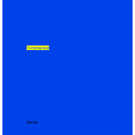
Популярный
Митра
Костюм «Сварщика-480-М» брезентовый с
усилением, куртка+брюки
от 1988.50 ₽