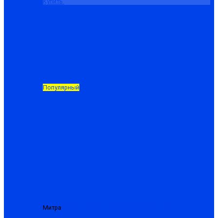
Купить
Популярный
Митра
Костюм «Сварщика-480-М» брезентовый с
усилением, куртка+брюки