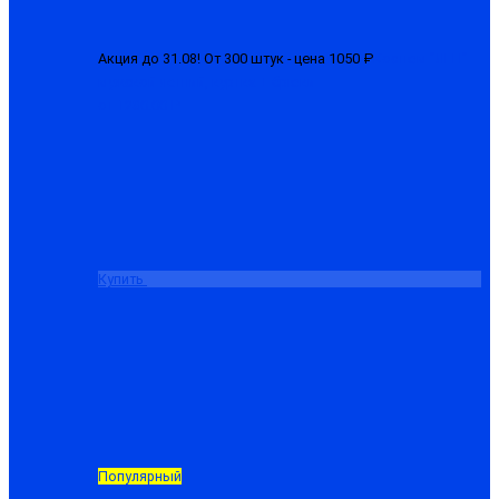
Акция до 31.08! От 300 штук - цена 1050 ₽
Костюм "ЛГН"
мужской летний, куртка + брюки
от 1280.00 ₽
Купить
Популярный