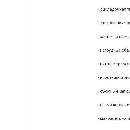
Подкладочная тк
Центральная зас
- застежка на 
- нагрудные объ
- нижние прорез
- воротник-стой
- съемный капюш
- возможность и
- манжеты с час