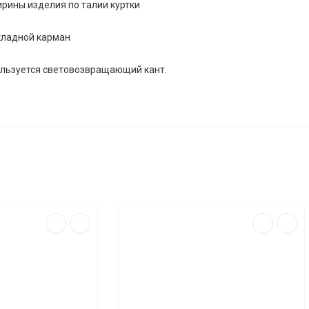
ирины изделия по талии куртки
кладной карман
ользуется световозвращающий кант.