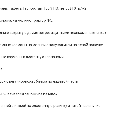
ань: Тафета 190, состав: 100% ПЭ, пл. 55±10 гр/м2
тежка: на молнию трактор №5.
молнию закрытую двумя ветрозащитными планками на кнопках
емные карманы на молнии с полукольцом на левой полочке
ные карманы в листочку с клапанами
ка
он с регулировкой объема по лицевой части
спользования капюшона на каску
тичной стяжкой на эластичную резинку и патой на липучке