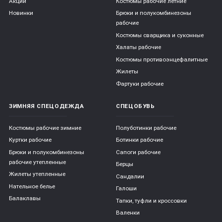
Акции
Костюмы рабочие летние
Новинки
Брюки и полукомбинезоны
рабочие
Костюмы сварщика и суконные
Халаты рабочие
Костюмы противоэнцефалитные
Жилеты
Фартуки рабочие
ЗИМНЯЯ СПЕЦОДЕЖДА
СПЕЦОБУВЬ
Костюмы рабочие зимние
Полуботинки рабочие
Куртки рабочие
Ботинки рабочие
Брюки и полукомбинезоны
Сапоги рабочие
рабочие утепленные
Берцы
Жилеты утепленные
Сандалии
Нательное белье
Галоши
Балаклавы
Тапки, туфли и кроссовки
Валенки