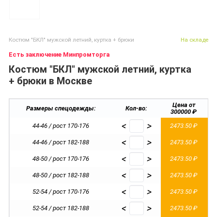
Костюм "БКЛ" мужской летний, куртка + брюки
На складе
Есть заключение Минпромторга
Костюм "БКЛ" мужской летний, куртка
+ брюки в Москве
Цена от
Размеры спецодежды:
Кол-во:
300000 ₽
<
>
44-46 / рост 170-176
2473.50 ₽
<
>
44-46 / рост 182-188
2473.50 ₽
<
>
48-50 / рост 170-176
2473.50 ₽
<
>
48-50 / рост 182-188
2473.50 ₽
<
>
52-54 / рост 170-176
2473.50 ₽
<
>
52-54 / рост 182-188
2473.50 ₽