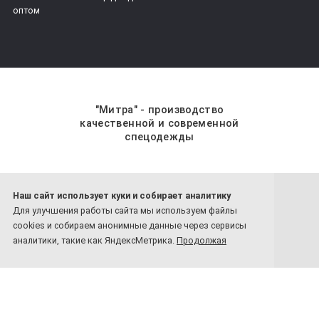
оптом
"Митра" - производство
качественной и современной
спецодежды
Наш сайт использует куки и собирает аналитику
8 800-201-59-70
Для улучшения работы сайта мы используем файлы
8 4932-26-77-81
cookies и собираем анонимные данные через сервисы
Обратный звонок
аналитики, такие как ЯндексМетрика.
Продолжая
использовать сайт, вы соглашаетесь с нашей политикой
конфиденциальности
:
Политика в отношении обработки персональных
данных