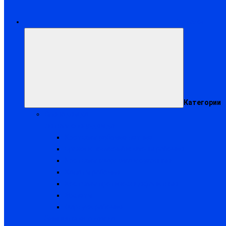
Каталог
Категории
Спецодежда
Летняя спецодежда
Костюмы рабочие летние
Брюки и полукомбинезоны рабочие
Костюмы сварщика и суконные
Халаты рабочие
Костюмы противоэнцефалитные
Жилеты
Фартуки рабочие
Зимняя спецодежда