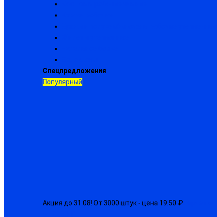
Костюмы рабочие зимние
Куртки рабочие
Брюки и полукомбинезоны рабочие утепленные
Жилеты утепленные
Нательное белье
Балаклавы
Спецпредложения
Популярный
Акция до 31.08! От 3000 штук - цена 19.50 ₽
Перчатки 
от 22.50 ₽