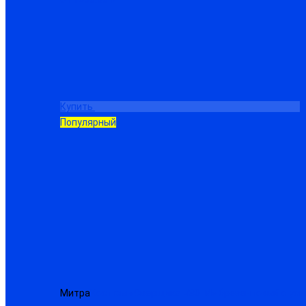
Купить
Популярный
Митра
Костюм «Сварщика-480-М» брезентовый с уси