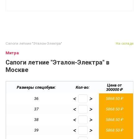
Сапоги летние "Эталон-Электра"
На складе
Митра
Сапоги летние "Эталон-Электра" в
Москве
Цена от
Размеры спецобуви:
Кол-во:
300000 ₽
2
<
>
36
5868.50 ₽
5
<
>
37
5868.50 ₽
5
<
>
38
5868.50 ₽
5
<
>
39
5868.50 ₽
5