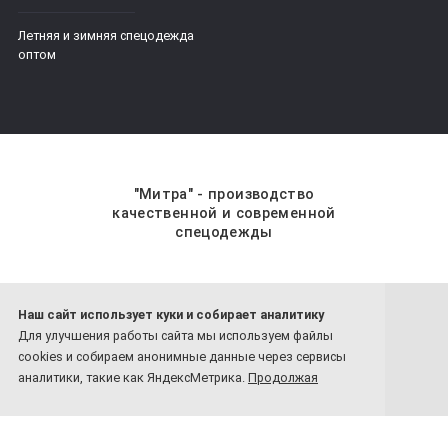
Летняя и зимняя спецодежда
оптом
"Митра" - производство
качественной и современной
спецодежды
Наш сайт использует куки и собирает аналитику
8 800-201-59-70
Для улучшения работы сайта мы используем файлы
8 4932-26-77-81
cookies и собираем анонимные данные через сервисы
Обратный звонок
аналитики, такие как ЯндексМетрика.
Продолжая
использовать сайт, вы соглашаетесь с нашей политикой
конфиденциальности
: