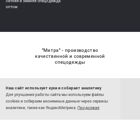
Летняя и зимняя спецодежда
оптом
"Митра" - производство
качественной и современной
спецодежды
Наш сайт использует куки и собирает аналитику
8 800-201-59-70
Для улучшения работы сайта мы используем файлы
8 4932-26-77-81
cookies и собираем анонимные данные через сервисы
Обратный звонок
аналитики, такие как ЯндексМетрика.
Продолжая
использовать сайт, вы соглашаетесь с нашей политикой
конфиденциальности
:
Политика в отношении обработки персональных